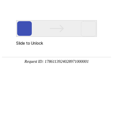
首页
关于风腾
搜索营销
SEM服务
联系我们
Home
About Fengteng
Search marketing
SEM services
Contact us
移动营销
UC信息流
产品介绍
今日头条